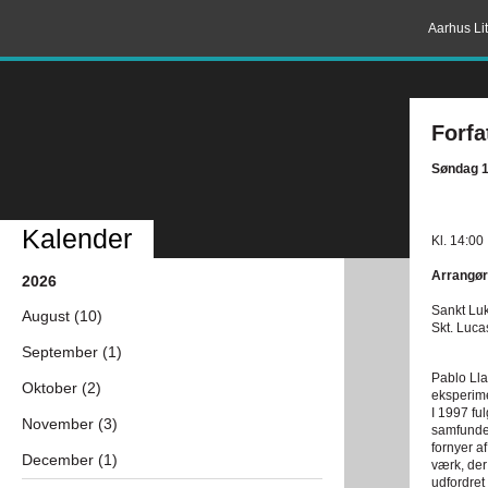
Aarhus Lit
Forfa
Søndag 1
Kalender
Kl. 14:00
Arrangør
2026
Sankt Luk
August (10)
Skt. Luca
September (1)
Pablo Lla
Oktober (2)
eksperim
I 1997 fu
November (3)
samfundet
fornyer af
December (1)
værk, der
udfordret