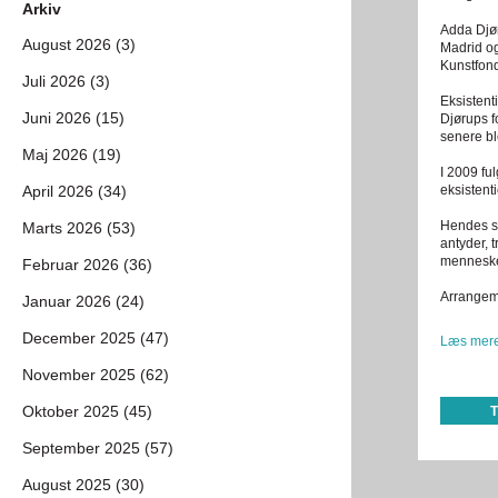
Arkiv
Adda Djør
August 2026 (3)
Madrid og
Kunstfond
Juli 2026 (3)
Eksistent
Juni 2026 (15)
Djørups f
senere bl
Maj 2026 (19)
I 2009 fu
April 2026 (34)
eksistenti
Hendes se
Marts 2026 (53)
antyder, 
mennesk
Februar 2026 (36)
Arrangeme
Januar 2026 (24)
December 2025 (47)
Læs mere
November 2025 (62)
Oktober 2025 (45)
September 2025 (57)
August 2025 (30)