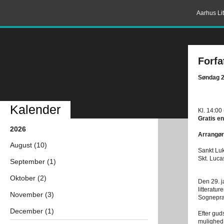
Aarhus Lit
Forfa
Søndag 2
Kalender
Kl. 14:00
Gratis en
2026
Arrangør
August (10)
Sankt Luk
Skt. Luca
September (1)
Oktober (2)
Den 29. j
litteratu
November (3)
Sognepræ
December (1)
Efter gud
mulighed 