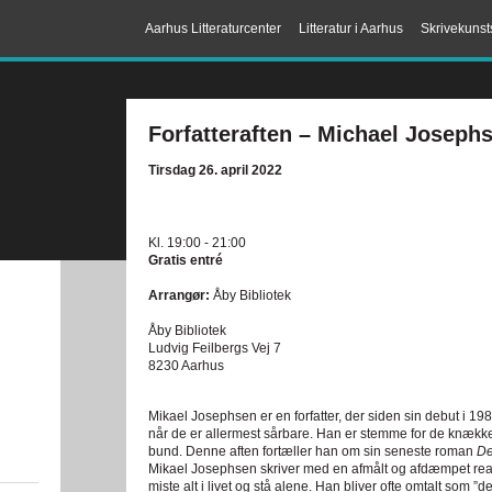
Aarhus Litteraturcenter
Litteratur i Aarhus
Skrivekunst
Forfatteraften – Michael Joseph
Tirsdag 26. april 2022
Kl. 19:00 - 21:00
Gratis entré
Arrangør:
Åby Bibliotek
Åby Bibliotek
Ludvig Feilbergs Vej 7
8230 Aarhus
Mikael Josephsen er en forfatter, der siden sin debut i 19
når de er allermest sårbare. Han er stemme for de knæk
bund. Denne aften fortæller han om sin seneste roman
De
Mikael Josephsen skriver med en afmålt og afdæmpet real
miste alt i livet og stå alene. Han bliver ofte omtalt som ”de