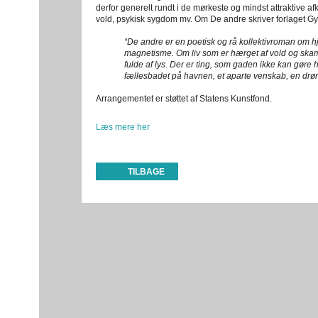
derfor generelt rundt i de mørkeste og mindst attraktive 
vold, psykisk sygdom mv. Om De andre skriver forlaget Gy
“De andre er en poetisk og rå kollektivroman om
magnetisme. Om liv som er hærget af vold og skam
fulde af lys. Der er ting, som gaden ikke kan gøre h
fællesbadet på havnen, et aparte venskab, en drø
Arrangementet er støttet af Statens Kunstfond.
Læs mere her
TILBAGE