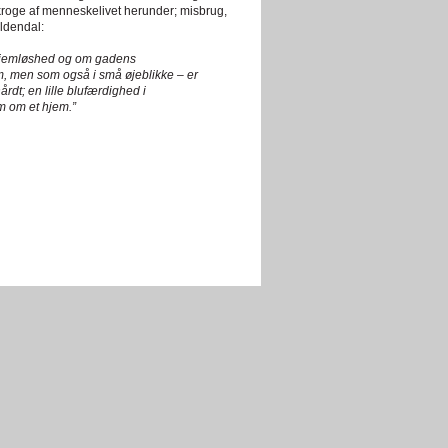
afkroge af menneskelivet herunder; misbrug,
ldendal:
 hjemløshed og om gadens
, men som også i små øjeblikke – er
årdt; en lille blufærdighed i
m om et hjem.”