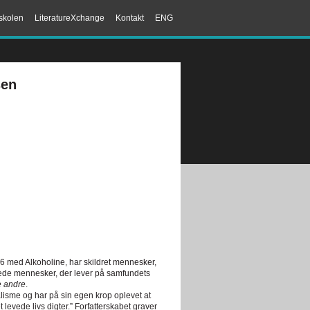
skolen
LiteratureXchange
Kontakt
ENG
sen
86 med Alkoholine, har skildret mennesker,
kede mennesker, der lever på samfundets
 andre
.
isme og har på sin egen krop oplevet at
t levede livs digter.” Forfatterskabet graver