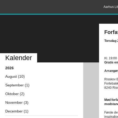
Aarhus Lit
Forfa
Torsdag 
Kalender
Kl. 19:00
Gratis en
2026
Arrangør
August (10)
Risskov B
Fortebak
September (1)
8240 Ris
Oktober (2)
Mød forf
November (3)
modstands
December (1)
Første de
inspirati