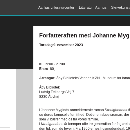
Aarhus Litteraturcenter
Litteratur i Aarhus
Skrivekunst
Forfatteraften med Johanne Myg
Torsdag 9. november 2023
Kl. 19:00 - 21:00
Entré
: 60,-
Arrangør:
Åby Biblioteks Venner, KØN - Museum for kønne
Åby Bibliotek
Ludvig Feilbergs Vej 7
8230 Åbyhøj
I Johanne Myginds anmelderroste roman
Kærlighedens 
og deres længsel efter frihed. Det er en slægtsroman, de
som vi bærer med os fra vores familie.
I
Kærlighedens år
kæmper alle tre generation for frigørel
den tid, som de lever i. Fra 1950’ernes husmoderideal, 19