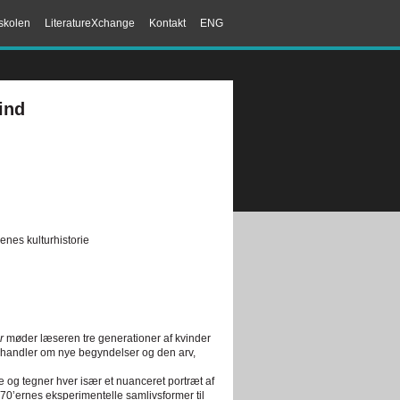
skolen
LiteratureXchange
Kontakt
ENG
ind
nes kulturhistorie
år
møder læseren tre generationer af kvinder
r handler om nye begyndelser og den arv,
se og tegner hver især et nuanceret portræt af
70’ernes eksperimentelle samlivsformer til