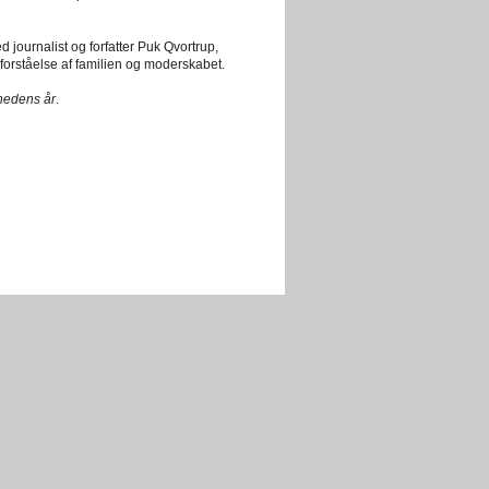
 journalist og forfatter Puk Qvortrup,
 forståelse af familien og moderskabet.
hedens år
.