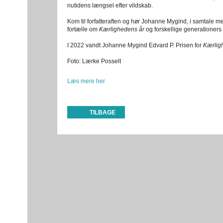
nutidens længsel efter vildskab.
Kom til forfatteraften og hør Johanne Mygind, i samtale med
fortælle om
Kærlighedens år
og forskellige generationers
I 2022 vandt Johanne Mygind Edvard P. Prisen for
Kærlig
Foto: Lærke Posselt
Læs mere her
TILBAGE