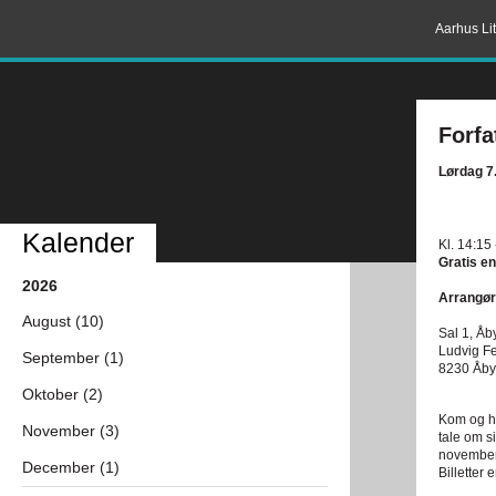
Aarhus Lit
Forfa
Lørdag 7
Kalender
Kl. 14:15
Gratis en
2026
Arrangør
August (10)
Sal 1, Åb
Ludvig Fe
September (1)
8230 Åby
Oktober (2)
Kom og hø
November (3)
tale om s
november
December (1)
Billetter 