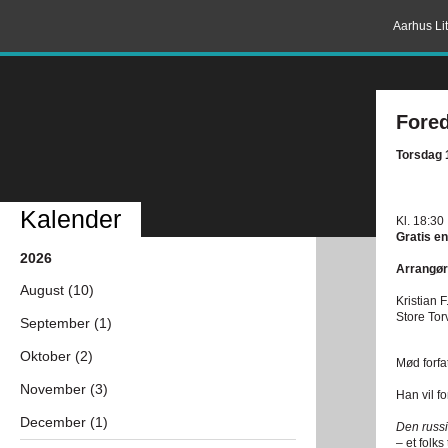
Aarhus Lit
Fored
Torsdag 1
Kalender
Kl. 18:30
Gratis en
2026
Arrangør
August (10)
Kristian F
Store Tor
September (1)
Oktober (2)
Mød forfa
November (3)
Han vil f
December (1)
Den russi
– et folks