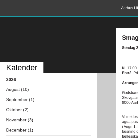
Aarhus Lit
Smag 
Søndag 2
Kalender
Kl. 17:00
Entré
: Pr
2026
Arrangør
August (10)
Godsbane
Skovgaar
September (1)
8000 Aar
Oktober (2)
Vi mødes 
November (3)
agua para
i Vogn 1.
December (1)
læsning o
fællesska