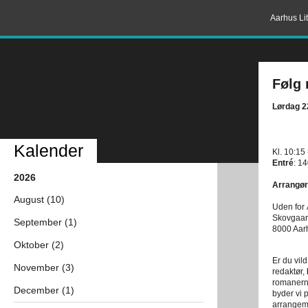
Aarhus Lit
Følg
Lørdag 22
Kalender
Kl. 10:15
Entré
: 14
2026
Arrangør
August (10)
Uden for
Skovgaar
September (1)
8000 Aar
Oktober (2)
Er du vild
November (3)
redaktør,
romaner
December (1)
byder vi 
arrangeme