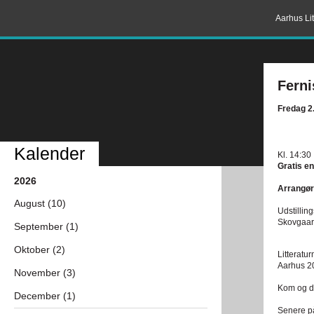
Aarhus Lit
Fern
Fredag 2
Kalender
Kl. 14:30
Gratis en
2026
Arrangør
August (10)
Udstilli
Skovgaar
September (1)
Oktober (2)
Litteratur
Aarhus 20
November (3)
Kom og dr
December (1)
Senere på