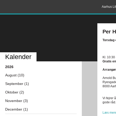
Aarhus Lit
Per H
Torsdag 4
Kalender
Kl. 10:30 
Gratis en
2026
Arrangør
August (10)
Arnold B
Ryesgad
September (1)
8000 Aar
Oktober (2)
Vi fejrer
November (3)
gode råd. 
December (1)
Læs mere