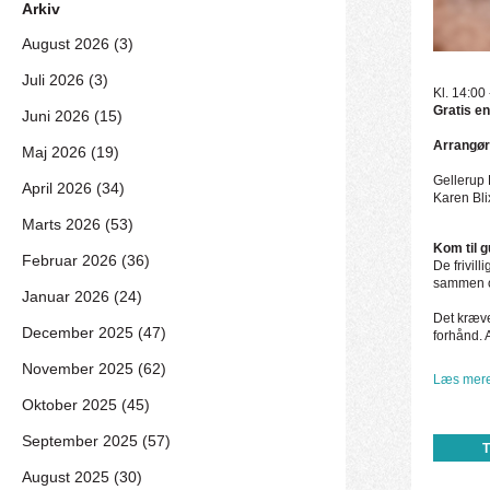
Arkiv
August 2026 (3)
Juli 2026 (3)
Kl. 14:00
Gratis en
Juni 2026 (15)
Arrangør
Maj 2026 (19)
Gellerup 
April 2026 (34)
Karen Bl
Marts 2026 (53)
Kom til 
Februar 2026 (36)
De frivil
sammen om
Januar 2026 (24)
Det kræve
December 2025 (47)
forhånd. 
November 2025 (62)
Læs mere
Oktober 2025 (45)
September 2025 (57)
August 2025 (30)