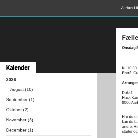
Aarhus Lit
Fæll
Onsdag 5
Kalender
Kl. 10:30
Entré
: G
2026
Arrangør
August (10)
Dokk1
Hack Ka
September (1)
8000 Aar
Oktober (2)
Har du en
November (3)
kan du ba
andre. He
December (1)
starter og