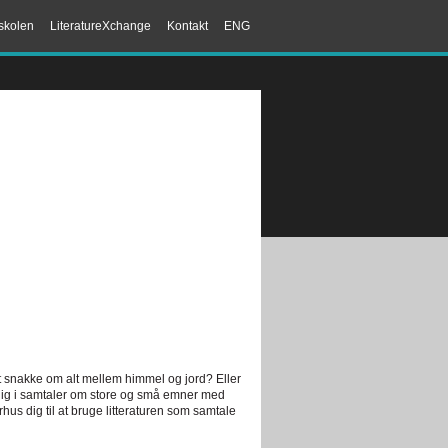
skolen
LiteratureXchange
Kontakt
ENG
t snakke om alt mellem himmel og jord? Eller
 dig i samtaler om store og små emner med
us dig til at bruge litteraturen som samtale