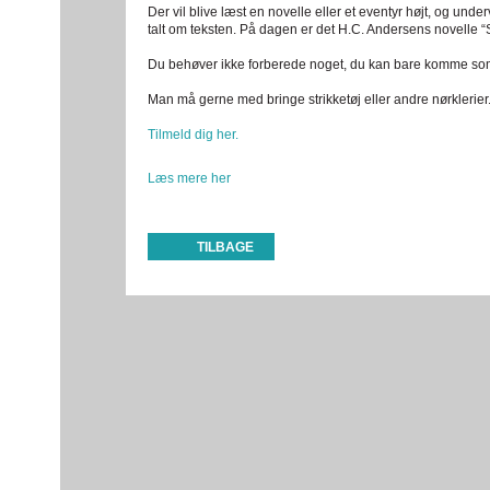
Der vil blive læst en novelle eller et eventyr højt, og under
talt om teksten. På dagen er det H.C. Andersens novelle “S
Du behøver ikke forberede noget, du kan bare komme som
Man må gerne med bringe strikketøj eller andre nørklerier
Tilmeld dig her.
Læs mere her
TILBAGE