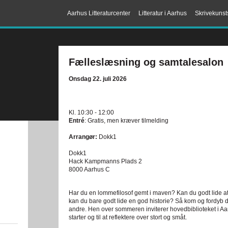
Aarhus Litteraturcenter
Litteratur i Aarhus
Skrivekunst
Fælleslæsning og samtalesalon
Onsdag 22. juli 2026
Kl. 10:30 - 12:00
Entré
: Gratis, men kræver tilmelding
Arrangør:
Dokk1
Dokk1
Hack Kampmanns Plads 2
8000 Aarhus C
Har du en lommefilosof gemt i maven? Kan du godt lide a
kan du bare godt lide en god historie? Så kom og fordyb
andre. Hen over sommeren inviterer hovedbiblioteket i Aarh
starter og til at reflektere over stort og småt.