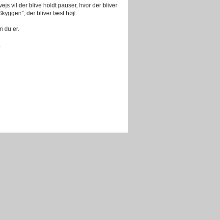
vejs vil der blive holdt pauser, hvor der bliver
kyggen”, der bliver læst højt.
 du er.
.