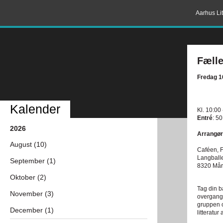
Aarhus Lit
Fælle
Fredag 16
Kalender
Kl. 10:00
Entré
: 50
2026
Arrangør
August (10)
Caféen, F
Langball
September (1)
8320 Mår
Oktober (2)
Tag din b
November (3)
overgange
gruppen o
December (1)
litteratur