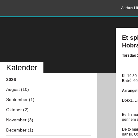
Aarhus Lit
Et sp
Hobr
Torsdag 
Kalender
Kl. 19:30
2026
Entré
: 60
August (10)
Arrangør
September (1)
Dokk1, Li
Oktober (2)
Berlin mu
November (3)
gennem e
De to ma
December (1)
dansk. Op