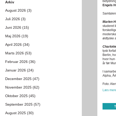
betydning
Arkiv
Engels 
August 2026 (3)
Samtalen
Juli 2026 (3)
Marlen H
studeret 
Juni 2026 (15)
forskelli
moderska
Maj 2026 (19)
østtyske 
April 2026 (34)
Charlott
tysk forf
Marts 2026 (53)
Berlin, h
hvor hun 
Februar 2026 (36)
år før Mur
Januar 2026 (24)
I samarbe
Alpha, År
December 2025 (47)
Foto: Ale
November 2025 (62)
Læs mere
Oktober 2025 (45)
September 2025 (57)
August 2025 (30)