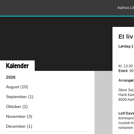
Aarhus Lit
Et li
Lørdag 17
Kalender
Kl. 13:30
Entré
: 90
2026
Arrangør
August (10)
Store Sal
Hack Ka
September (1)
8000 Aar
Oktober (2)
Leif Dav
November (3)
korrespon
russisk h
December (1)
romanen