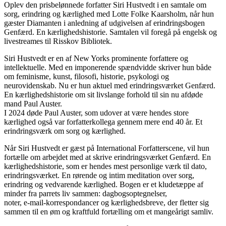
Oplev den prisbelønnede forfatter Siri Hustvedt i en samtale om
sorg, erindring og kærlighed med Lotte Folke Kaarsholm, når hun
gæster Diamanten i anledning af udgivelsen af erindringsbogen
Genfærd. En kærlighedshistorie. Samtalen vil foregå på engelsk og
livestreames til Risskov Bibliotek.
Siri Hustvedt er en af New Yorks prominente forfattere og
intellektuelle. Med en imponerende spændvidde skriver hun både
om feminisme, kunst, filosofi, historie, psykologi og
neurovidenskab. Nu er hun aktuel med erindringsværket Genfærd.
En kærlighedshistorie om sit livslange forhold til sin nu afdøde
mand Paul Auster.
I 2024 døde Paul Auster, som udover at være hendes store
kærlighed også var forfatterkollega gennem mere end 40 år. Et
erindringsværk om sorg og kærlighed.
Når Siri Hustvedt er gæst på International Forfatterscene, vil hun
fortælle om arbejdet med at skrive erindringsværket Genfærd. En
kærlighedshistorie, som er hendes mest personlige værk til dato,
erindringsværket. En rørende og intim meditation over sorg,
erindring og vedvarende kærlighed. Bogen er et kludetæppe af
minder fra parrets liv sammen: dagbogsoptegnelser,
noter, e-mail-korrespondancer og kærlighedsbreve, der fletter sig
sammen til en øm og kraftfuld fortælling om et mangeårigt samliv.