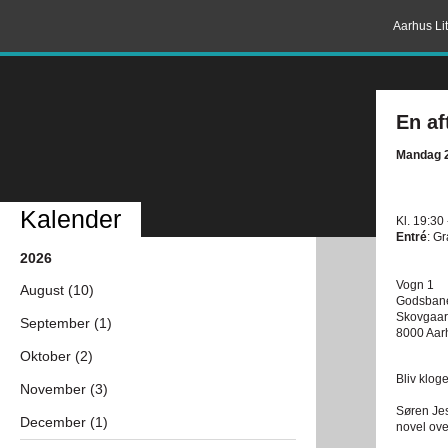
Aarhus Lit
En af
Mandag 2
Kalender
Kl. 19:30
Entré
: Gr
2026
Vogn 1
August (10)
Godsban
Skovgaar
September (1)
8000 Aar
Oktober (2)
Bliv klog
November (3)
Søren Jes
December (1)
novel ove