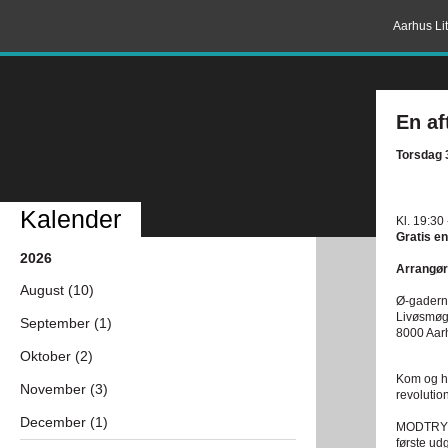
Aarhus Lit
En a
Torsdag 
Kalender
Kl. 19:30
Gratis en
2026
Arrangør
August (10)
Ø-gadern
Livøsmøg
September (1)
8000 Aar
Oktober (2)
Kom og hø
November (3)
revolutio
December (1)
MODTRYK, 
første ud