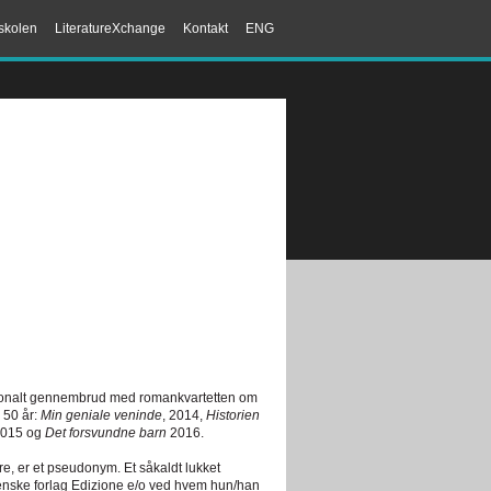
skolen
LiteratureXchange
Kontakt
ENG
nationalt gennembrud med romankvartetten om
 50 år:
Min geniale veninde
, 2014,
Historien
2015 og
Det forsvundne barn
2016.
ere, er et pseudonym. Et såkaldt lukket
enske forlag Edizione e/o ved hvem hun/han