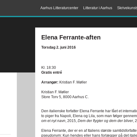
Aarhus Litteraturcenter
Litteratur i Aarhus
Skrivekunst
Elena Ferrante-aften
Torsdag 2. juni 2016
Kl. 18:30
Gratis entré
Arrangør:
Kristian F. Møller
Kristian F. Møller
Store Torv 5, 8000 Aarhus C.
Den italienske forfatter Elena Ferrante har fået et inter
to piger fra Napoli, Elena og Lila, som man følger gennem
om et nyt navn
, 2015,
Dem der flygter og dem der bliver
, 
Elena Ferrante, der er en af Italiens største samtidsforfatt
pseudonym: Kun hendes eller hans forlægger på det itali