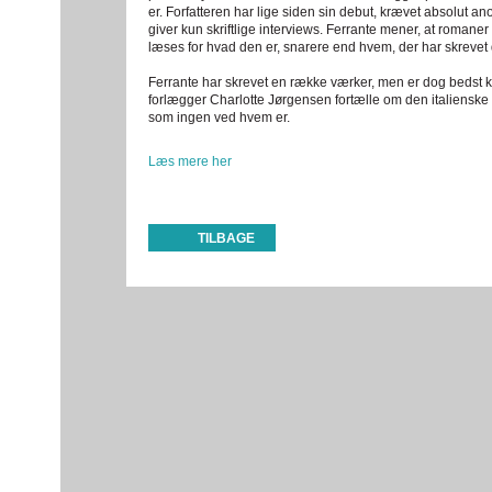
er. Forfatteren har lige siden sin debut, krævet absolut a
giver kun skriftlige interviews. Ferrante mener, at romaner 
læses for hvad den er, snarere end hvem, der har skrevet
Ferrante har skrevet en række værker, men er dog bedst k
forlægger Charlotte Jørgensen fortælle om den italienske for
som ingen ved hvem er.
Læs mere her
TILBAGE