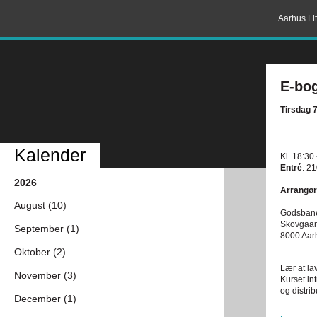
Aarhus Lit
E-bo
Tirsdag 
Kalender
Kl. 18:30
Entré
: 21
2026
Arrangør
August (10)
Godsban
Skovgaar
September (1)
8000 Aar
Oktober (2)
Lær at la
November (3)
Kurset in
og distri
December (1)