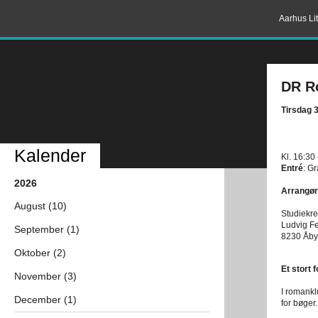
Aarhus Lit
DR R
Tirsdag 3
Kalender
Kl. 16:30
Entré
: G
2026
Arrangør
August (10)
Studiekre
Ludvig Fe
September (1)
8230 Åby
Oktober (2)
Et stort 
November (3)
I romankl
December (1)
for bøger