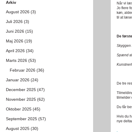
Arkiv
Når vi læ
Jo flere 
August 2026 (3)
køn, alder
til at læ
Juli 2026 (3)
Juni 2026 (15)
De første
Maj 2026 (19)
Skyggen 
April 2026 (34)
Spænd
a
Marts 2026 (53)
Kunstne
Februar 2026 (36)
Januar 2026 (24)
De tre res
December 2025 (47)
Tilmeldin
tilmelder
November 2025 (62)
Du får be
Oktober 2025 (45)
Hvis du h
September 2025 (57)
nye deltag
August 2025 (30)