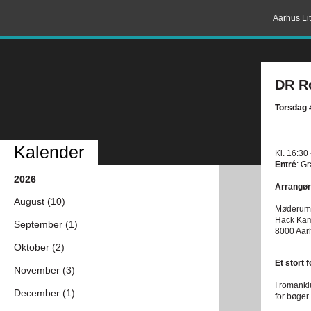
Aarhus Lit
DR R
Torsdag 
Kalender
Kl. 16:30
Entré
: G
2026
Arrangør
August (10)
Møderum 
Hack Kam
September (1)
8000 Aar
Oktober (2)
Et stort 
November (3)
I romankl
December (1)
for bøger