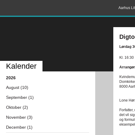
Aarhus Lit
Digto
Lørdag 3
Kl. 16:30
Kalender
Arrangør
Kvindemu
2026
Domkirke
8000 Aar
August (10)
September (1)
Lone Hørs
Oktober (2)
Forfatter
det vil s
November (3)
og formul
eksempel
December (1)