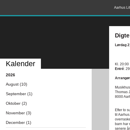
Aarhus Lit
Digte
Lørdag 2
Kalender
Kl. 20:00
Entré
: 29
2026
Arrangør
August (10)
Musikhus
Thomas J
September (1)
8000 Aar
Oktober (2)
Efter to 
November (3)
til Aarhu
overraske
December (1)
barn har
senere år