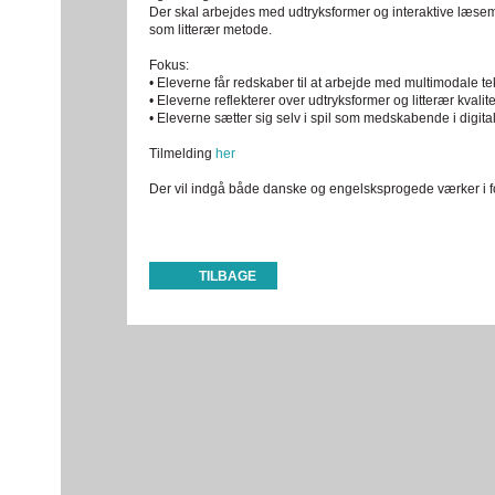
Der skal arbejdes med udtryksformer og interaktive læsem
som litterær metode.
Fokus:
• Eleverne får redskaber til at arbejde med multimodale tek
• Eleverne reflekterer over udtryksformer og litterær kvalitet i
• Eleverne sætter sig selv i spil som medskabende i digital 
Tilmelding
her
Der vil indgå både danske og engelsksprogede værker i fo
TILBAGE