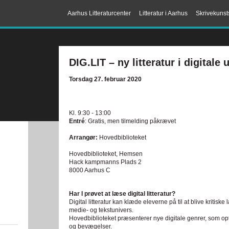
Aarhus Litteraturcenter
Litteratur i Aarhus
Skrivekunst
DIG.LIT – ny litteratur i digitale 
Torsdag 27. februar 2020
Kl. 9:30 - 13:00
Entré
: Gratis, men tilmelding påkrævet
Arrangør:
Hovedbiblioteket
Hovedbiblioteket, Hemsen
Hack kampmanns Plads 2
8000 Aarhus C
Har I prøvet at læse digital litteratur?
Digital litteratur kan klæde eleverne på til at blive kritisk
medie- og tekstunivers.
Hovedbiblioteket præsenterer nye digitale genrer, som optr
og bevægelser.