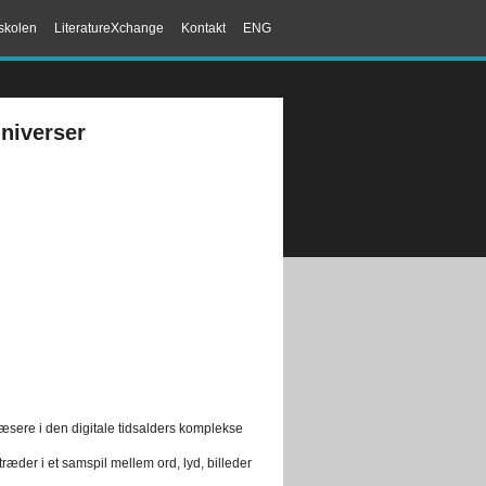
skolen
LiteratureXchange
Kontakt
ENG
universer
e læsere i den digitale tidsalders komplekse
æder i et samspil mellem ord, lyd, billeder