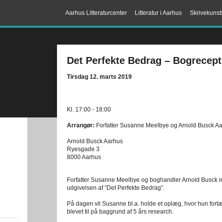
Aarhus Litteraturcenter
Litteratur i Aarhus
Skrivekunst
Det Perfekte Bedrag – Bogrecept
Tirsdag 12. marts 2019
Kl. 17:00 - 18:00
Arrangør:
Forfatter Susanne Meelbye og Arnold Busck A
Arnold Busck Aarhus
Ryesgade 3
8000 Aarhus
Forfatter Susanne Meelbye og boghandler Arnold Busck invi
udgivelsen af ”Det Perfekte Bedrag”.
På dagen vil Susanne bl.a. holde et oplæg, hvor hun fortæ
blevet til på baggrund af 5 års research.