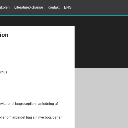
skolen
LiteratureXchange
Kontakt
ENG
ion
arhus
terer til bogreception i anledning af
ller om arbejdet bag sin nye bog, der er