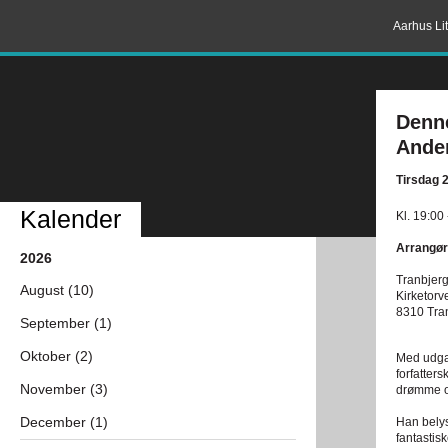
Aarhus Lit
Denne
Ande
Tirsdag 
Kalender
Kl. 19:00
Arrangør
2026
Tranbjerg
August (10)
Kirketorv
8310 Tra
September (1)
Oktober (2)
Med udgan
forfatter
November (3)
drømme o
December (1)
Han belys
fantastis