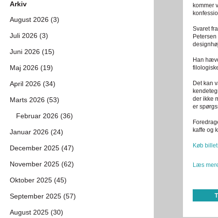
Arkiv
kommer vi 
konfessio
August 2026 (3)
Svaret fr
Juli 2026 (3)
Petersen 
designhøj
Juni 2026 (15)
Han hævde
Maj 2026 (19)
filologis
April 2026 (34)
Det kan v
kendeteg
der ikke 
Marts 2026 (53)
er spørgs
Februar 2026 (36)
Foredrage
kaffe og 
Januar 2026 (24)
Køb billet
December 2025 (47)
November 2025 (62)
Læs mere
Oktober 2025 (45)
September 2025 (57)
August 2025 (30)