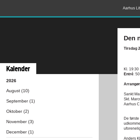
Aarhus Lit
Den n
Tirsdag 
Kalender
Kl. 19:30
Entré
: 50
2026
Arrangør
August (10)
Sankt Ma
Skt. Marc
September (1)
Aarhus C
Oktober (2)
De første
November (3)
udkommet.
uforeneli
December (1)
Anders Kl