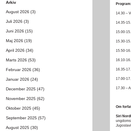
Arkiv
Program
August 2026 (3)
14.30 – 
Juli 2026 (3)
14.35-15.
Juni 2026 (15)
15.00-15
Maj 2026 (19)
15.30-15.
April 2026 (34)
15.50-16
Marts 2026 (53)
16.10-16
Februar 2026 (36)
16.35-17.
17.00-17
Januar 2026 (24)
17.30 – A
December 2025 (47)
November 2025 (62)
Om forfa
Oktober 2025 (45)
Siri Nord
September 2025 (57)
ungdomsbø
Jugoslav
August 2025 (30)