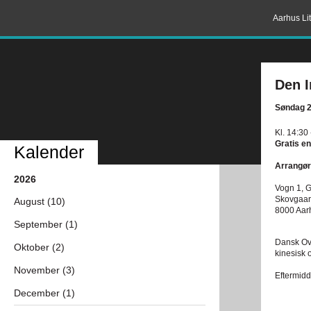
Aarhus Lit
Den I
Søndag 2
Kl. 14:30
Gratis en
Kalender
Arrangør
2026
Vogn 1, 
Skovgaar
August (10)
8000 Aar
September (1)
Dansk Ove
Oktober (2)
kinesisk 
November (3)
Eftermidd
December (1)