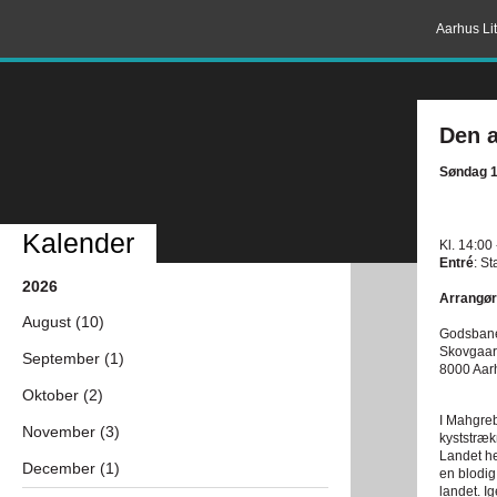
Aarhus Lit
Den a
Søndag 1
Kalender
Kl. 14:00
Entré
: St
2026
Arrangør
August (10)
Godsban
Skovgaar
September (1)
8000 Aar
Oktober (2)
I Mahgreb
November (3)
kyststræk
Landet he
December (1)
en blodig
landet. I