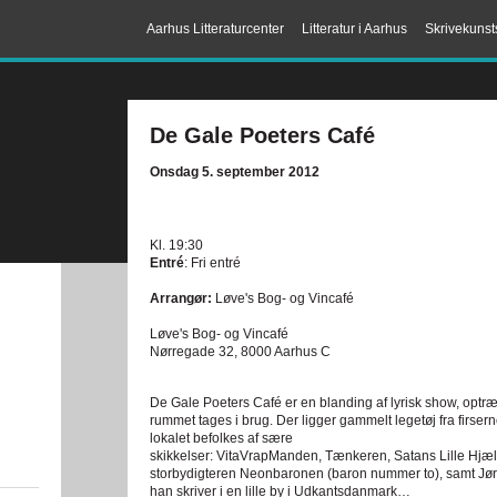
Aarhus Litteraturcenter
Litteratur i Aarhus
Skrivekunst
De Gale Poeters Café
Onsdag 5. september 2012
Kl. 19:30
Entré
: Fri entré
Arrangør:
Løve's Bog- og Vincafé
Løve's Bog- og Vincafé
Nørregade 32, 8000 Aarhus C
De Gale Poeters Café er en blanding af lyrisk show, optr
rummet tages i brug. Der ligger gammelt legetøj fra firse
lokalet befolkes af sære
skikkelser: VitaVrapManden, Tænkeren, Satans Lille Hj
storbydigteren Neonbaronen (baron nummer to), samt J
han skriver i en lille by i Udkantsdanmark…