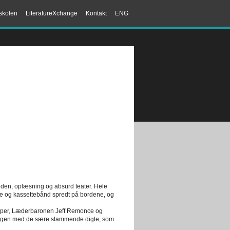
skolen
LiteratureXchange
Kontakt
ENG
æden, oplæsning og absurd teater. Hele
rne og kassettebånd spredt på bordene, og
ælper, Læderbaronen Jeff Remonce og
ørgen med de sære stammende digte, som