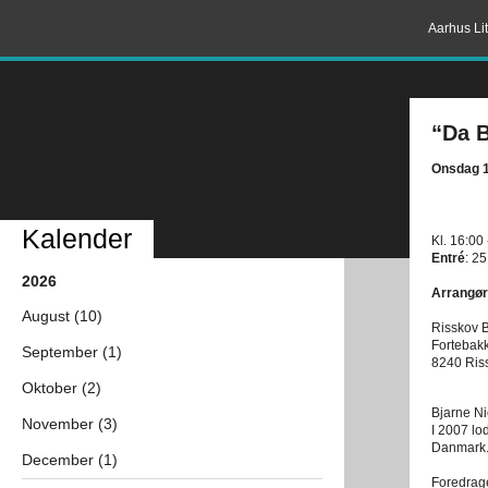
Aarhus Lit
“Da B
Onsdag 1
Kalender
Kl. 16:00
Entré
: 25
2026
Arrangør
August (10)
Risskov B
Fortebak
September (1)
8240 Ris
Oktober (2)
Bjarne Ni
November (3)
I 2007 lo
Danmark
December (1)
Foredrag