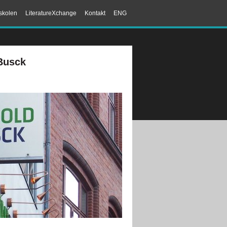
skolen
LiteratureXchange
Kontakt
ENG
 Busck