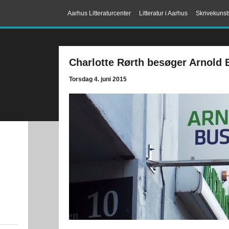
Aarhus Litteraturcenter
Litteratur i Aarhus
Skrivekunst
Charlotte Rørth besøger Arnold
Torsdag 4. juni 2015