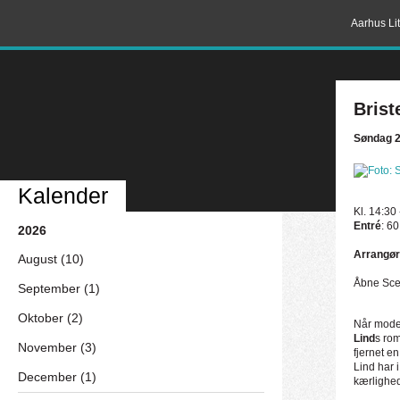
Aarhus Lit
Brist
Søndag 2
Kalender
Kl. 14:30
Entré
: 60
2026
Arrangør
August (10)
Åbne Sc
September (1)
Oktober (2)
Når moder
Lind
s
ro
November (3)
fjernet e
Lind har 
December (1)
kærlighed