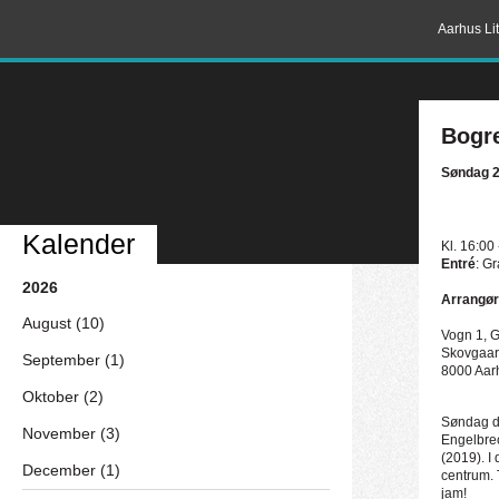
Aarhus Lit
Bogre
Søndag 2
Kalender
Kl. 16:00
Entré
: Gr
2026
Arrangør
August (10)
Vogn 1, 
Skovgaar
September (1)
8000 Aar
Oktober (2)
Søndag de
November (3)
Engelbrec
(2019). I
December (1)
centrum. 
jam!