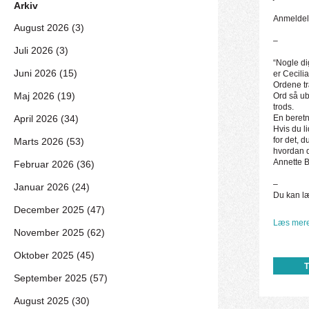
Arkiv
Anmeldels
August 2026 (3)
–
Juli 2026 (3)
“Nogle dig
Juni 2026 (15)
er Cecili
Ordene tr
Maj 2026 (19)
Ord så ub
trods.
April 2026 (34)
En beretn
Hvis du li
for det, d
Marts 2026 (53)
hvordan d
Annette B
Februar 2026 (36)
–
Januar 2026 (24)
Du kan l
December 2025 (47)
Læs mere
November 2025 (62)
Oktober 2025 (45)
September 2025 (57)
August 2025 (30)