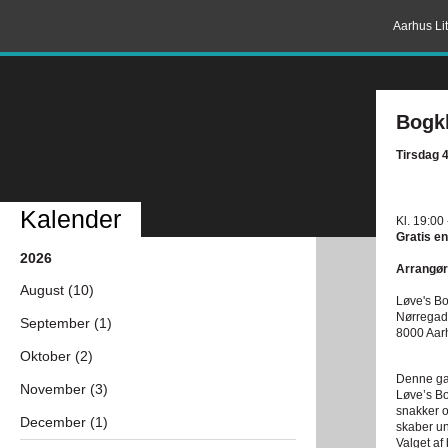
Aarhus Lit
Bogk
Tirsdag 
Kalender
Kl. 19:00
Gratis en
2026
Arrangør
August (10)
Løve's Bo
Nørregad
September (1)
8000 Aar
Oktober (2)
Denne gan
November (3)
Løve’s Bo
snakker o
December (1)
skaber un
Valget af