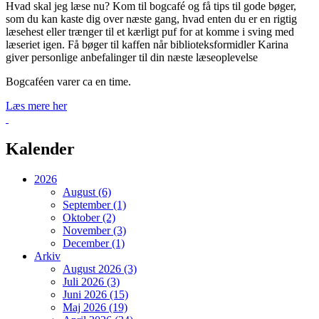
Hvad skal jeg læse nu? Kom til bogcafé og få tips til gode bøger,
som du kan kaste dig over næste gang, hvad enten du er en rigtig
læsehest eller trænger til et kærligt puf for at komme i sving med
læseriet igen. Få bøger til kaffen når biblioteksformidler Karina
giver personlige anbefalinger til din næste læseoplevelse
Bogcaféen varer ca en time.
Læs mere her
Tilbage
Kalender
2026
August (6)
September (1)
Oktober (2)
November (3)
December (1)
Arkiv
August 2026 (3)
Juli 2026 (3)
Juni 2026 (15)
Maj 2026 (19)