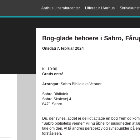
Aarhus Litteraturcenter
Litteratur i Aarhus
Skrivekunst
Bog-glade beboere i Sabro, Får
Onsdag 7. februar 2024
Kl. 19:00
Gratis entré
Arrangør:
Sabro Biblioteks Venner
Sabro Bibliotek
Sabro Skolevej 4
8471 Sabro
Du, der synes, at det er dejligt at tage en bog frem og kom
“Sabro biblioteks venner” vil nu åbne for muligheden at
tale om den. At få andres perspektiv og synspunkter på en
forståelsen.