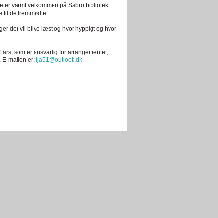
ppe er varmt velkommen på Sabro bibliotek
e til de fremmødte.
øger der vil blive læst og hvor hyppigt og hvor
 Lars, som er ansvarlig for arrangementet,
. E-mailen er:
lja51@outlook.dk