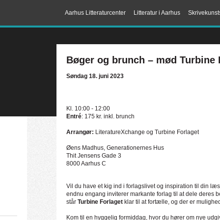
Aarhus Litteraturcenter
Litteratur i Aarhus
Skrivekunst
Bøger og brunch – mød Turbine 
Søndag 18. juni 2023
Kl. 10:00 - 12:00
Entré
: 175 kr. inkl. brunch
Arrangør:
LiteratureXchange og Turbine Forlaget
Øens Madhus, Generationernes Hus
Thit Jensens Gade 3
8000 Aarhus C
Vil du have et kig ind i forlagslivet og inspiration til di
endnu engang inviterer markante forlag til at dele deres b
står
Turbine Forlaget
klar til at fortælle, og der er muligh
Kom til en hyggelig formiddag, hvor du hører om nye udgi