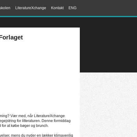
skolen
LiteratureXchange
Kontakt
ENG
Forlaget
n læsning? Vær med, når LiteratureXchange
egejstring for litteraturen. Denne formiddag
ed for at købe bøger og brunch.
velser, mens du nyder en lækker klimavenlig