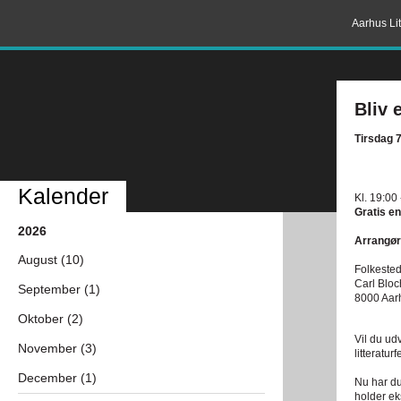
Aarhus Lit
Bliv 
Tirsdag 
Kalender
Kl. 19:00
Gratis en
2026
Arrangør
August (10)
Folkested
Carl Blo
September (1)
8000 Aar
Oktober (2)
Vil du ud
November (3)
litteraturf
December (1)
Nu har du
holder ek