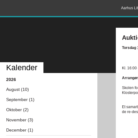
Aarhus Lit
Aukti
Torsdag 
Kalender
Kl. 16:00
Arrangør
2026
Skolen fo
August (10)
Klosterpo
September (1)
Et samarb
Oktober (2)
de re-des
November (3)
December (1)