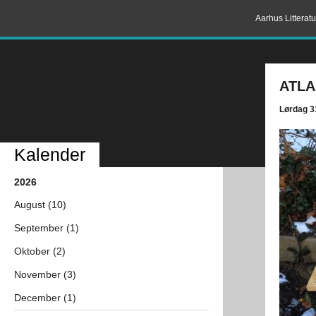
Aarhus Litterat
ATLA
Lørdag 3
Kalender
2026
August (10)
September (1)
Oktober (2)
November (3)
December (1)