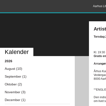
Aarhus Lit
Artis
Torsdag 
Kalender
Kl. 19:30
Gratis en
2026
Arrangør
August (10)
Århus Ku
Vesterga
September (1)
8000 Aar
Oktober (2)
**ENGLI
November (3)
Den indis
December (1)
om livet 