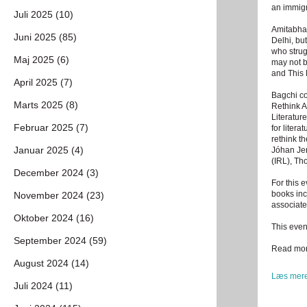
an immigr
Juli 2025 (10)
Amitabha 
Juni 2025 (85)
Delhi, but
who strug
Maj 2025 (6)
may not b
and This 
April 2025 (7)
Bagchi co
Marts 2025 (8)
Rethink A
Literatur
Februar 2025 (7)
for litera
rethink t
Januar 2025 (4)
Jóhan Je
(IRL), Th
December 2024 (3)
For this 
books in
November 2024 (23)
associate
Oktober 2024 (16)
This even
September 2024 (59)
Read mo
August 2024 (14)
Læs mere
Juli 2024 (11)