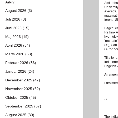
Arkiv
Amitabha 
Universit
August 2026 (3)
Average;
matematik
Juli 2026 (3)
forene. 
Juni 2026 (15)
Bagchi er
Rethink A
Maj 2026 (19)
hvor fotok
’recreate
April 2026 (34)
(IS), Car
O’Connor 
Marts 2026 (53)
Til aften
forfatter
Februar 2026 (36)
Engelsk v
Januar 2026 (24)
Arrangeme
December 2025 (47)
Læs mer
November 2025 (62)
Oktober 2025 (45)
**
September 2025 (57)
August 2025 (30)
The India