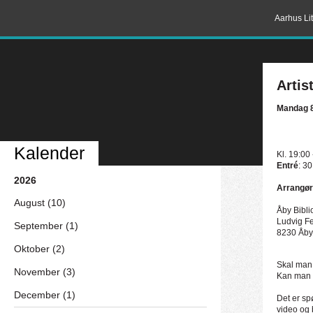
Aarhus Lit
Artis
Mandag 8
Kalender
Kl. 19:00
Entré
: 30
2026
Arrangør
August (10)
Åby Bibli
Ludvig Fe
September (1)
8230 Åby
Oktober (2)
Skal man 
November (3)
Kan man 
December (1)
Det er sp
video og 