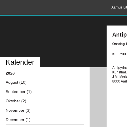
Aarhus Lit
Antip
Onsdag 1
Kl. 17:00
Kalender
Antipyrin
Kunsthal
2026
J.M. Mør
8000 Aar
August (10)
September (1)
Oktober (2)
November (3)
December (1)