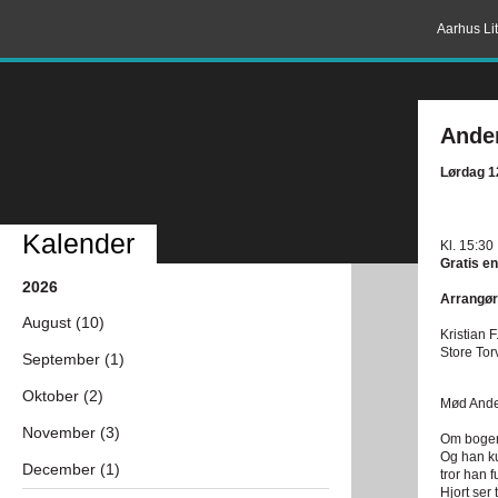
Aarhus Lit
Ander
Lørdag 1
Kalender
Kl. 15:30
Gratis en
2026
Arrangør
August (10)
Kristian F
Store Tor
September (1)
Oktober (2)
Mød Ander
November (3)
Om bogen:
Og han ku
December (1)
tror han 
Hjort ser