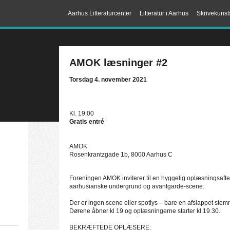
Aarhus Litteraturcenter
Litteratur i Aarhus
Skrivekunst
AMOK læsninger #2
Torsdag 4. november 2021
Kl. 19:00
Gratis entré
AMOK
Rosenkrantzgade 1b, 8000 Aarhus C
Foreningen AMOK inviterer til en hyggelig oplæsningsaften
aarhusianske undergrund og avantgarde-scene.
æ
Der er ingen scene eller spotlys – bare en afslappet ste
Dørene åbner kl 19 og oplæsningerne starter kl 19.30.
f
BEKRÆFTEDE OPLÆSERE: