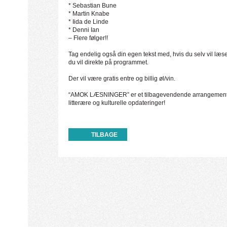
* Sebastian Bune
* Martin Knabe
* Iida de Linde
* Denni Ian
– Flere følger!!
æ
Tag endelig også din egen tekst med, hvis du selv vil læse 
du vil direkte på programmet.
æ
Der vil være gratis entre og billig øl/vin.
æ
“AMOK LÆSNINGER” er et tilbagevendende arrangement – f
litterære og kulturelle opdateringer!
TILBAGE