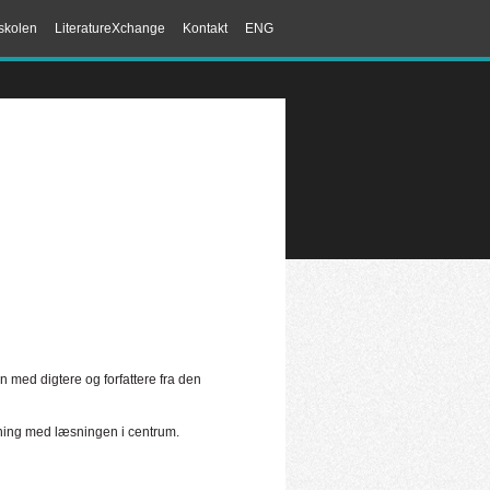
skolen
LiteratureXchange
Kontakt
ENG
 med digtere og forfattere fra den
mning med læsningen i centrum.