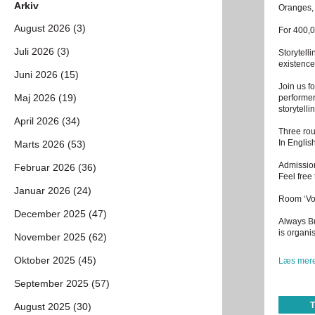
Arkiv
Oranges, 
August 2026 (3)
For 400,0
Juli 2026 (3)
Storytell
existence.
Juni 2026 (15)
Join us fo
Maj 2026 (19)
performer
storytelli
April 2026 (34)
Three rou
In English
Marts 2026 (53)
Admissio
Februar 2026 (36)
Feel free
Januar 2026 (24)
Room ‘Vo
December 2025 (47)
Always Bu
is organi
November 2025 (62)
Oktober 2025 (45)
Læs mere
September 2025 (57)
August 2025 (30)