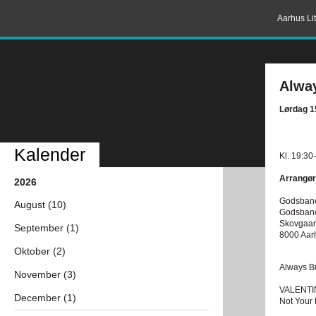
Aarhus Lit
Alway
Lørdag 1
Kalender
Kl. 19:30
Arrangør
2026
Godsbane
August (10)
Godsban
Skovgaar
September (1)
8000 Aar
Oktober (2)
Always Bu
November (3)
VALENTI
December (1)
Not Your 